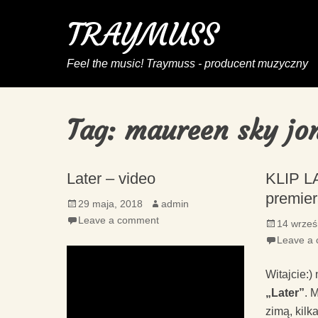
TRAYMUSS
Feel the music! Traymuss - producent muzyczny
Tag:
maureen sky jo
Later – video
KLIP LA
premie
Posted
Author
29 maja, 2018
admin
on
Leave a comment
Posted
14 wrześ
on
Leave a
Witajcie:) 
„Later”
. 
zimą, kilk