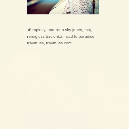
Tags
implexy
,
maureen sky jones
,
msj
,
remigiusz trzcionka
,
road to paradise
,
traymuss
,
traymuss.com