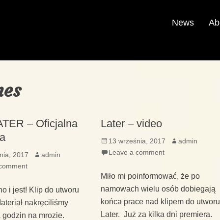
News
Ab
nes
TER – Oficjalna
Later – video
ra
Posted
Author
13 września, 2017
admin
on
Leave a comment
Author
nia, 2017
admin
 comment
Miło mi poinformować, że po
namowach wielu osób dobiegają
no i jest! Klip do utworu
końca prace nad klipem do utwor
Materiał nakręciliśmy
Later. Już za kilka dni premiera.
a godzin na mrozie.