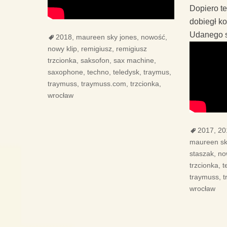
Dopiero t
dobiegł k
Udanego s
Tags
2018
,
maureen sky jones
,
nowość
,
nowy klip
,
remigiusz
,
remigiusz
trzcionka
,
saksofon
,
sax machine
,
saxophone
,
techno
,
teledysk
,
traymus
,
traymuss
,
traymuss.com
,
trzcionka
,
wrocław
Tags
2017
,
20
maureen sk
staszak
,
no
trzcionka
,
t
traymuss
,
t
wrocław